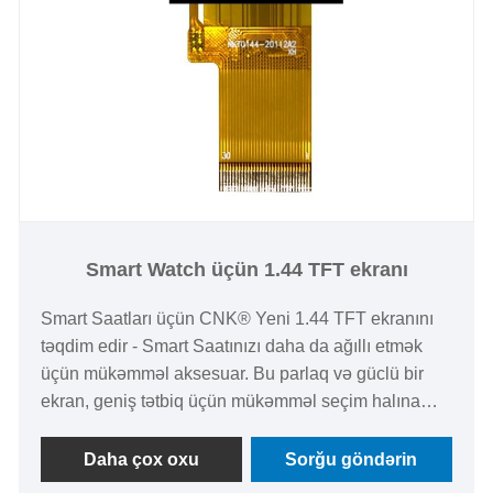
Smart Watch üçün 1.44 TFT ekranı
Smart Saatları üçün CNK® Yeni 1.44 TFT ekranını
təqdim edir - Smart Saatınızı daha da ağıllı etmək
üçün mükəmməl aksesuar. Bu parlaq və güclü bir
ekran, geniş tətbiq üçün mükəmməl seçim halına
gətirərək, kompakt bir paketdə müstəsna performans
təklif edir.
Daha çox oxu
Sorğu göndərin