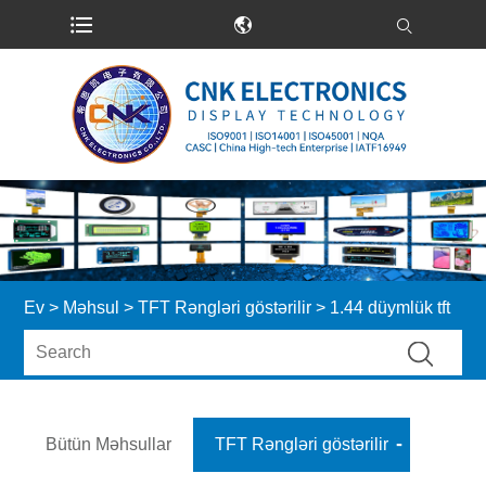
Ev
>
Məhsul
>
TFT Rəngləri göstərilir
> 1.44 düymlük tft
Bütün Məhsullar
TFT Rəngləri göstərilir