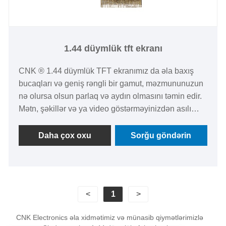
1.44 düymlük tft ekranı
CNK ® 1.44 düymlük TFT ekranımız da əla baxış
bucaqları və geniş rəngli bir gamut, məzmununuzun
nə olursa olsun parlaq və aydın olmasını təmin edir.
Mətn, şəkillər və ya video göstərməyinizdən asılı
olmayaraq, ekranımızın ekrandan atlayan kəskin,
aydın görüntüləri çatdıracağına əmin ola bilərsiniz.
Daha çox oxu
Sorğu göndərin
<
1
>
CNK Electronics əla xidmətimiz və münasib qiymətlərimizlə