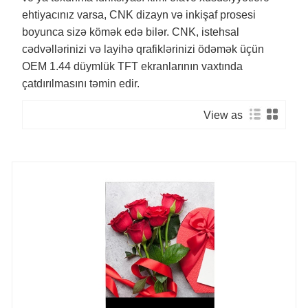
ehtiyacınız varsa, CNK dizayn və inkişaf prosesi
boyunca sizə kömək edə bilər. CNK, istehsal
cədvəllərinizi və layihə qrafiklərinizi ödəmək üçün
OEM 1.44 düymlük TFT ekranlarının vaxtında
çatdırılmasını təmin edir.
View as