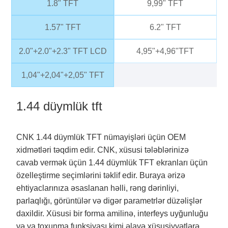
1.8" TFT
9,99" TFT
1.57" TFT
6.2" TFT
2.0"+2.0"+2.3" TFT LCD
4,95"+4,96"TFT
1,04"+2,04"+2,05" TFT
1.44 düymlük tft
CNK 1.44 düymlük TFT nümayişləri üçün OEM
xidmətləri təqdim edir. CNK, xüsusi tələblərinizə
cavab vermək üçün 1.44 düymlük TFT ekranları üçün
özelleştirme seçimlərini təklif edir. Buraya ərizə
ehtiyaclarınıza əsaslanan həlli, rəng dərinliyi,
parlaqlığı, görüntülər və digər parametrlər düzəlişlər
daxildir. Xüsusi bir forma amilinə, interfeys uyğunluğu
və ya toxunma funksiyası kimi əlavə xüsusiyyətlərə