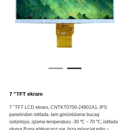
7 "TFT ekranı
7 "TFT LCD ekranı, CNTKT0700-24801A1, IPS
panelindən istifadə, tam görüntüləmə bucaq
üstünlüyü, işləmə temperaturu -30 ℃ ~ 70 ℃, istifadə
olunur Buna ehtiyacınız var, bizə müraciət edin ~