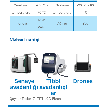
Əməliyyat
-20 ℃ ~
Saxlama
-30 ℃ ~ 80
temperaturu
70 ℃
temperaturu
℃
RGB
İnterfeys
Ağırlıq
Ybd
24bit
Məhsul tətbiqi
Sənaye
Tibbi
Drones
avadanlığı
avadanlıql
ar
Qaynar Teqlər: 7 "TFT LCD Ekran