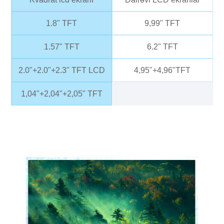
1.8" TFT
9,99" TFT
1.57" TFT
6.2" TFT
2.0"+2.0"+2.3" TFT LCD
4,95"+4,96"TFT
1,04"+2,04"+2,05" TFT