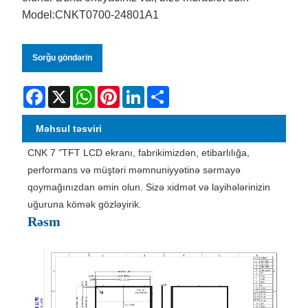
Model:CNKT0700-24801A1
Sorğu göndərin
Facebook
X
WhatsApp
Pinterest
LinkedIn
Share
Məhsul təsviri
CNK 7 "TFT LCD ekranı, fabrikimizdən, etibarlılığa,
performans və müştəri məmnuniyyətinə sərmayə
qoymağınızdan əmin olun. Sizə xidmət və layihələrinizin
uğuruna kömək gözləyirik.
Rəsm