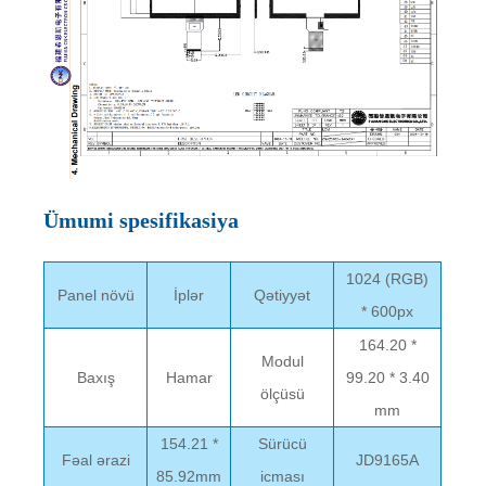
Ümumi spesifikasiya
1024 (RGB)
Panel növü
İplər
Qətiyyət
* 600px
164.20 *
Modul
Baxış
Hamar
99.20 * 3.40
ölçüsü
mm
154.21 *
Sürücü
Fəal ərazi
JD9165A
85.92mm
icması