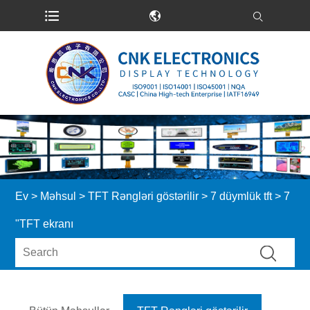
Ev
>
Məhsul
>
TFT Rəngləri göstərilir
>
7 düymlük tft
> 7
"TFT ekranı