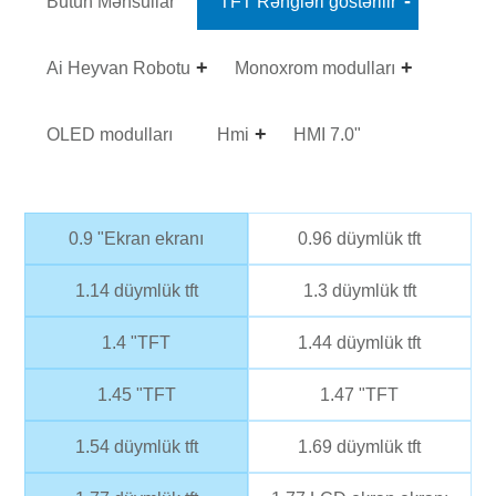
Bütün Məhsullar
TFT Rəngləri göstərilir
Ai Heyvan Robotu
Monoxrom modulları
OLED modulları
Hmi
HMI 7.0"
0.9 "Ekran ekranı
0.96 düymlük tft
1.14 düymlük tft
1.3 düymlük tft
1.4 "TFT
1.44 düymlük tft
1.45 "TFT
1.47 "TFT
1.54 düymlük tft
1.69 düymlük tft