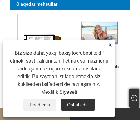
Əlaqədar məhsullar
X
Biz sizə daha yaxşı baxış təcrübəsi təklif
etmək, sayt trafikini təhlil etmək və məzmunu
7 düymlük Bar tipli TFT LCD ekran modulu
7 düymlük tft modulu
fərdiləşdirmək üçün kukilərdən istifadə
edirik. Bu saytdan istifadə etməklə siz
kukilərdən istifadəmizlə razılaşırsınız.
Məxfilik Siyasəti
Rədd edin
Qəbul edin
whatsapp
E-mail
Copyright © 2024 Fujian CNK Electronics Co., Ltd. Bütün hüquqlar qorunur
Links
|
Sitemap
|
RSS
|
XML
|
Məxfilik Siyasəti
|