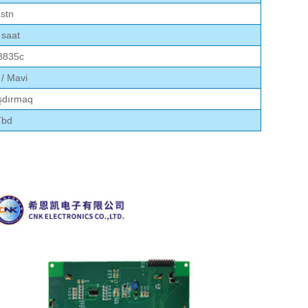
stn
 saat
8835c
/ Mavi
şdırmaq
Tbd