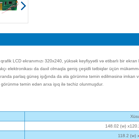
afik LCD ekranımızı 320x240, yüksək keyfiyyətli və etibarlı bir ekran h
hlakçı elektronikası da daxil olmaqla geniş çeşidli tətbiqlər üçün mükəm
kranda parlaq günəş işığında da əla görünmə təmin edilməsinə imkan ve
ə görünmə təmin edən arxa işıq ilə təchiz olunmuşdur.
Xüsu
148.02 (w) x120.
118.2 (w) 