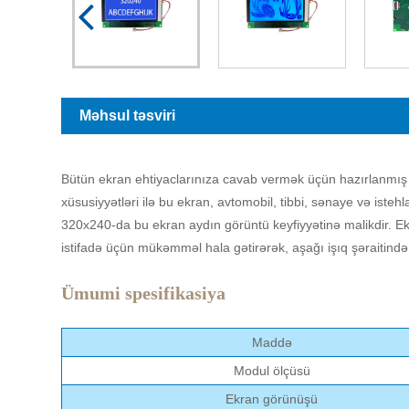
Məhsul təsviri
Bütün ekran ehtiyaclarınıza cavab vermək üçün hazırlanmış qr
xüsusiyyətləri ilə bu ekran, avtomobil, tibbi, sənaye və iste
320x240-da bu ekran aydın görüntü keyfiyyətinə malikdir. E
istifadə üçün mükəmməl hala gətirərək, aşağı işıq şəraitind
Ümumi spesifikasiya
Maddə
Modul ölçüsü
Ekran görünüşü