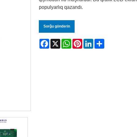
populyarlıq qazandı.
Sorğu göndərin
Facebook
X
WhatsApp
Pinterest
LinkedIn
Share