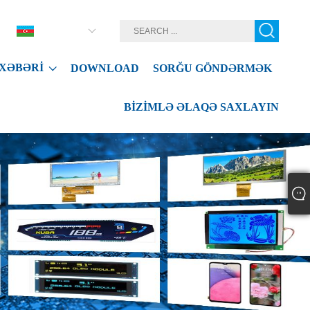
Azərbaycan
XƏBƏRI
DOWNLOAD
SORĞU GÖNDƏRMƏK
BIZIMLƏ ƏLAQƏ SAXLAYIN