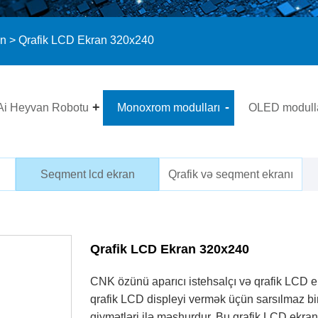
an
> Qrafik LCD Ekran 320x240
Ai Heyvan Robotu
Monoxrom modulları
OLED modulla
Seqment lcd ekran
Qrafik və seqment ekranı
Qrafik LCD Ekran 320x240
CNK özünü aparıcı istehsalçı və qrafik LCD ek
qrafik LCD displeyi vermək üçün sarsılmaz bi
qiymətləri ilə məşhurdur. Bu qrafik LCD ekran