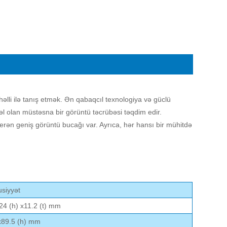
əlli ilə tanış etmək. Ən qabaqcıl texnologiya və güclü
məl olan müstəsna bir görüntü təcrübəsi təqdim edir.
rən geniş görüntü bucağı var. Ayrıca, hər hansı bir mühitdə
siyyət
24 (h) x11.2 (t) mm
x89.5 (h) mm