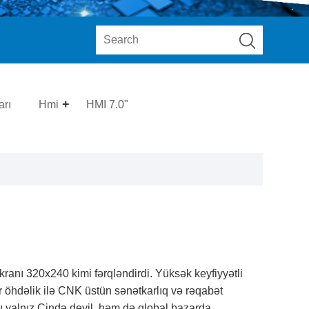
rı
Hmi
HMI 7.0"
ranı 320x240 kimi fərqləndirdi. Yüksək keyfiyyətli
r öhdəlik ilə CNK üstün sənətkarlıq və rəqabət
ı yalnız Çində deyil, həm də qlobal bazarda