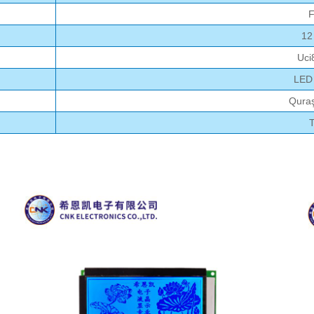
F
12
Uci
LED 
Qura