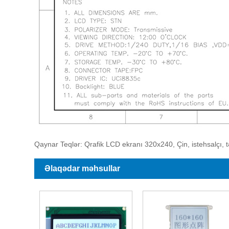
Qaynar Teqlər: Qrafik LCD ekranı 320x240, Çin, istehsalçı, tə
Əlaqədar məhsullar