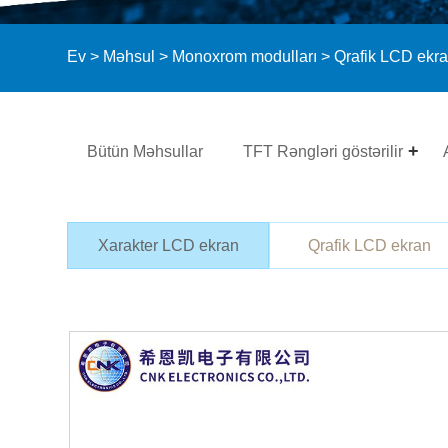
Ev
>
Məhsul
>
Monoxrom modulları
>
Qrafik LCD ekr
Bütün Məhsullar
TFT Rəngləri göstərilir
Xarakter LCD ekran
Qrafik LCD ekran