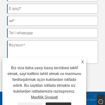
X
Biz sizə daha yaxşı baxış təcrübəsi təklif
etmək, sayt trafikini təhlil etmək və məzmunu
təqdim
fərdiləşdirmək üçün kukilərdən istifadə
edirik. Bu saytdan istifadə etməklə siz
kukilərdən istifadəmizlə razılaşırsınız.
Məxfilik Siyasəti
Copyright © 2024 Fujian CNK Electronics Co., Ltd. Bütün hüquqlar qorunur