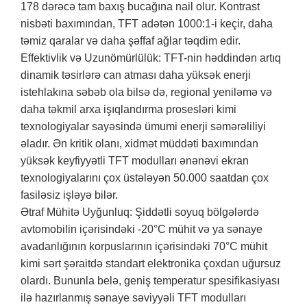
178 dərəcə tam baxış bucağına nail olur. Kontrast
nisbəti baxımından, TFT adətən 1000:1-i keçir, daha
təmiz qaralar və daha şəffaf ağlar təqdim edir.
Effektivlik və Uzunömürlülük: TFT-nin həddindən artıq
dinamik təsirlərə can atması daha yüksək enerji
istehlakına səbəb ola bilsə də, regional yeniləmə və
daha təkmil arxa işıqlandırma prosesləri kimi
texnologiyalar sayəsində ümumi enerji səmərəliliyi
əladır. Ən kritik olanı, xidmət müddəti baxımından
yüksək keyfiyyətli TFT modulları ənənəvi ekran
texnologiyalarını çox üstələyən 50.000 saatdan çox
fasiləsiz işləyə bilər.
Ətraf Mühitə Uyğunluq: Şiddətli soyuq bölgələrdə
avtomobilin içərisindəki -20°C mühit və ya sənaye
avadanlığının korpuslarının içərisindəki 70°C mühit
kimi sərt şəraitdə standart elektronika çoxdan uğursuz
olardı. Bununla belə, geniş temperatur spesifikasiyası
ilə hazırlanmış sənaye səviyyəli TFT modulları