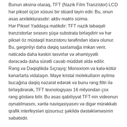
Bunun əksinə olaraq, TFT (Nazik Film Tranzistor) LCD
hər piksel üçün xüsusi bir stüard təyin edir. Bu, onun
əsas arxitekturasıdır: aktiv matris sürmə.
Hər Piksel Yaddaşa malikdir: TFT nazik təbəqəli
tranzistorlar sırasını şüşə substrata birləşdirir və hər
piksel öz müstəqil tranzistoru tərəfindən idarə olunur.
Bu, gərginliyi daha dəqiq saxlamağa imkan verir,
nəticədə daha kəskin təsvirlər və əhəmiyyətli
dərəcədə daha sürətli cavab müddəti əldə edilir.
Rəng və Dəqiqlikdə Sıçrayış: Monoxrom və kələ-kötür
kənarlarla vidalaşın. Maye kristal molekulların əyilmə
bucağına dəqiq nəzarət edərək və bunu rəng filtri ilə
birləşdirərək, TFT texnologiyası 16 milyondan çox
rəng göstərə bilir. Bu əsas qabiliyyət TFT-nin videonun
oynatılmasını, xəritə naviqasiyasını və digər mürəkkəb
qrafik interfeysləri qüsursuz şəkildə dəstəkləməsinin
səbəbidir.