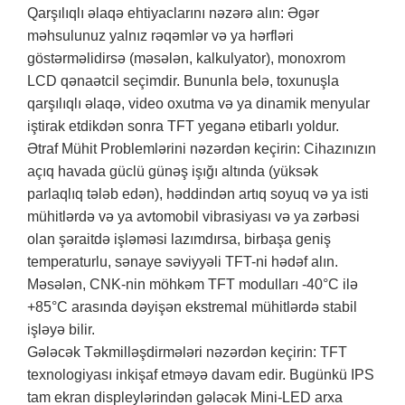
Qarşılıqlı əlaqə ehtiyaclarını nəzərə alın: Əgər
məhsulunuz yalnız rəqəmlər və ya hərfləri
göstərməlidirsə (məsələn, kalkulyator), monoxrom
LCD qənaətcil seçimdir. Bununla belə, toxunuşla
qarşılıqlı əlaqə, video oxutma və ya dinamik menyular
iştirak etdikdən sonra TFT yeganə etibarlı yoldur.
Ətraf Mühit Problemlərini nəzərdən keçirin: Cihazınızın
açıq havada güclü günəş işığı altında (yüksək
parlaqlıq tələb edən), həddindən artıq soyuq və ya isti
mühitlərdə və ya avtomobil vibrasiyası və ya zərbəsi
olan şəraitdə işləməsi lazımdırsa, birbaşa geniş
temperaturlu, sənaye səviyyəli TFT-ni hədəf alın.
Məsələn, CNK-nin möhkəm TFT modulları -40°C ilə
+85°C arasında dəyişən ekstremal mühitlərdə stabil
işləyə bilir.
Gələcək Təkmilləşdirmələri nəzərdən keçirin: TFT
texnologiyası inkişaf etməyə davam edir. Bugünkü IPS
tam ekran displeylərindən gələcək Mini-LED arxa