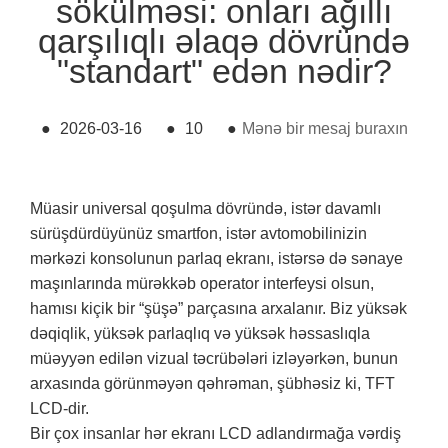
sökülməsi: onları ağıllı
qarşılıqlı əlaqə dövründə
"standart" edən nədir?
●
2026-03-16
●
10
●
Mənə bir mesaj buraxın
Müasir universal qoşulma dövründə, istər davamlı
sürüşdürdüyünüz smartfon, istər avtomobilinizin
mərkəzi konsolunun parlaq ekranı, istərsə də sənaye
maşınlarında mürəkkəb operator interfeysi olsun,
hamısı kiçik bir “şüşə” parçasına arxalanır. Biz yüksək
dəqiqlik, yüksək parlaqlıq və yüksək həssaslıqla
müəyyən edilən vizual təcrübələri izləyərkən, bunun
arxasında görünməyən qəhrəman, şübhəsiz ki, TFT
LCD-dir.
Bir çox insanlar hər ekranı LCD adlandırmağa vərdiş