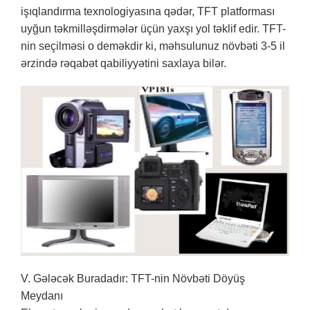
işıqlandırma texnologiyasına qədər, TFT platforması
uyğun təkmilləşdirmələr üçün yaxşı yol təklif edir. TFT-
nin seçilməsi o deməkdir ki, məhsulunuz növbəti 3-5 il
ərzində rəqabət qabiliyyətini saxlaya bilər.
V. Gələcək Buradadır: TFT-nin Növbəti Döyüş
Meydanı