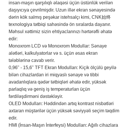
insan-maşın qarşılıqlı əlaqəsi üçün üstünlük verilən
daşıyıcıya çevrilmişdir. Uzun illər ekran sənayesində
dərin kök salmış peşəkar istehsalçı kimi, CNK始终
texnologiya tətbiqi sahəsində ön sıralarda dayanır.
Məhsul xəttimiz sizin ehtiyaclarınızı hərtərəfli əhatə
edir:
Monoxrom LCD və Monoxrom Modullar: Sənaye
alətləri, kalkulyatorlar və s. üçün əsas ekran
tələblərinə cavab verir.
0,96" - 15,6" TFT Ekran Modulları: Kiçik ölçülü geyilə
bilən cihazlardan iri miqyaslı sənaye və tibbi
avadanlıqlara qədər tətbiqləri əhatə edir, yüksək
parlaqlıq və geniş iş temperaturları üçün
fərdiləşdirməni dəstəkləyir.
OLED Modulları: Həddindən artıq kontrast nisbətləri
axtaran müştərilər üçün yüksək səviyyəli seçim təqdim
edir.
HMI (İnsan-Maşın İnterfeysi) Modulları: Ağıllı cihazlara