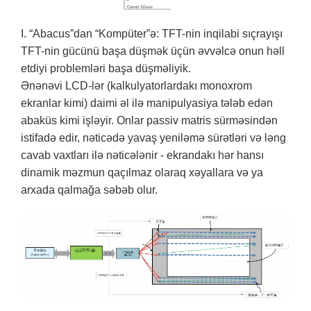
I. “Abacus”dan “Kompüter”ə: TFT-nin inqilabi sıçrayışı
TFT-nin gücünü başa düşmək üçün əvvəlcə onun həll
etdiyi problemləri başa düşməliyik.
Ənənəvi LCD-lər (kalkulyatorlardakı monoxrom
ekranlar kimi) daimi əl ilə manipulyasiya tələb edən
abaküs kimi işləyir. Onlar passiv matris sürməsindən
istifadə edir, nəticədə yavaş yeniləmə sürətləri və ləng
cavab vaxtları ilə nəticələnir - ekrandakı hər hansı
dinamik məzmun qaçılmaz olaraq xəyallara və ya
arxada qalmağa səbəb olur.