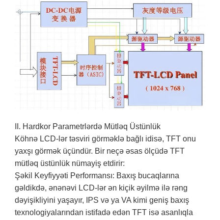
II. Hardkor Parametrlərdə Mütləq Üstünlük
Köhnə LCD-lər təsviri görməklə bağlı idisə, TFT onu
yaxşı görmək üçündür. Bir neçə əsas ölçüdə TFT
mütləq üstünlük nümayiş etdirir:
Şəkil Keyfiyyəti Performansı: Baxış bucaqlarına
gəldikdə, ənənəvi LCD-lər ən kiçik əyilmə ilə rəng
dəyişikliyini yaşayır, IPS və ya VA kimi geniş baxış
texnologiyalarından istifadə edən TFT isə asanlıqla