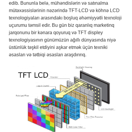
edib. Bununla belə, mühəndislərin və satınalma
mütəxəssislərinin nəzərində TFT-LCD və köhnə LCD
texnologiyaları arasındakı boşluq əhəmiyyətli texnoloji
uçurumu təmsil edir. Bu gün biz qaranlıq marketinq
jarqonunu bir kənara qoyuruq və TFT displey
texnologiyasının günümüzün ağıllı dünyasında niyə
üstünlük təşkil etdiyini aşkar etmək üçün texniki
əsasları və tətbiqi əsasları araşdırırıq.