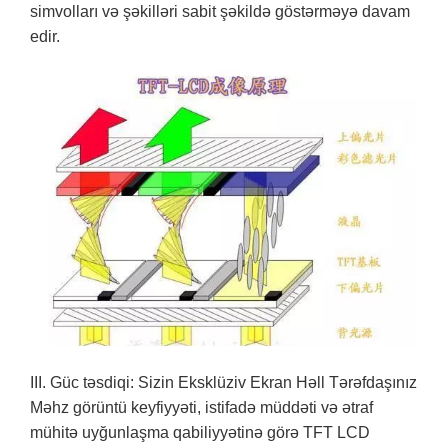
simvolları və şəkilləri sabit şəkildə göstərməyə davam
edir.
III. Güc təsdiqi: Sizin Eksklüziv Ekran Həll Tərəfdaşınız
Məhz görüntü keyfiyyəti, istifadə müddəti və ətraf
mühitə uyğunlaşma qabiliyyətinə görə TFT LCD