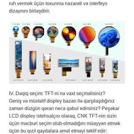
ruh vermək üçün toxunma nəzarəti və interfeys
dizaynını birləşdirir.
IV. Dəqiq seçim: TFT-ni nə vaxt seçməlisiniz?
Geniş və müxtəlif displey bazarı ilə qarşılaşdığınız
zaman düzgün qərarı necə qəbul edirsiniz? Peşəkar
LCD displey istehsalçısı olaraq, CNK TFT-nin sizin
üçün məcburi seçim olub-olmadığını müəyyən etmək
üçün bu qızıl qaydalara əməl etməyi təklif edir: