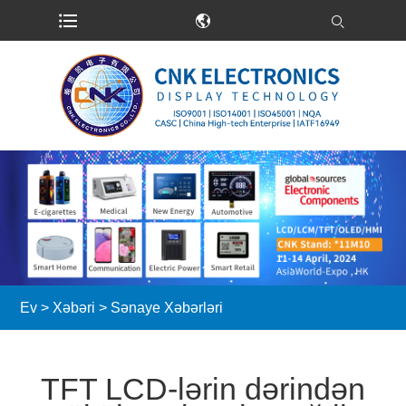
Ev
>
Xəbəri
>
Sənaye Xəbərləri
TFT LCD-lərin dərindən