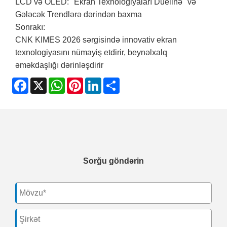
LCD və OLED: "Ekran Texnologiyaları Duelinə" və
Gələcək Trendlərə dərindən baxma
Sonrakı:
CNK KIMES 2026 sərgisində innovativ ekran
texnologiyasını nümayiş etdirir, beynəlxalq
əməkdaşlığı dərinləşdirir
Facebook
X
WhatsApp
Pinterest
LinkedIn
Share
Sorğu göndərin