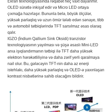
Ekran texnologiyasında rəqabət heç vaxt dayanmır.
OLED sürətlə inkişaf edir və Micro LED ortaya
çıxmağa hazırlaşır. Bununla belə, böyük ölçülər,
yüksək parlaqlıq və uzun ömür tələb edən sənaye, tibb
və avtomobil tətbiqlərində TFT sarsılmaz əsas olaraq
qalır.
IGZO (İndium Qallium Sink Oksidi) tranzistor
texnologiyasının yayılması və şüşə əsaslı Mini-LED
arxa işıqlandırmanın tətbiqi ilə TFT daha yüksək
elektron hərəkətliliyinə və daha zərif yerli qaralmaya
nail olur. Bu, gələcəyin TFT-nin daha az enerji
istehlakı, daha yüksək parlaqlıq və OLED-ə yaxınlaşan
kontrast nisbətlərinə sahib olacağını bildirir.