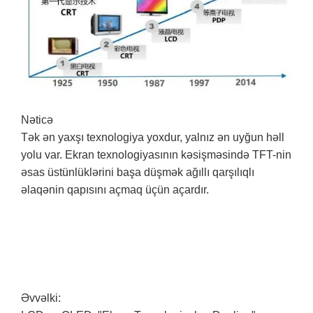
Nəticə
Tək ən yaxşı texnologiya yoxdur, yalnız ən uyğun həll
yolu var. Ekran texnologiyasının kəsişməsində TFT-nin
əsas üstünlüklərini başa düşmək ağıllı qarşılıqlı
əlaqənin qapısını açmaq üçün açardır.
Əvvəlki: