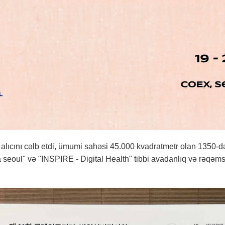
alıcını cəlb etdi, ümumi sahəsi 45.000 kvadratmetr olan 1350-də
seoul" və "INSPIRE - Digital Health" tibbi avadanlıq və rəqəms