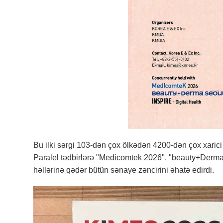
Bu ilki sərgi 103-dən çox ölkədən 4200-dən çox xarici 
Paralel tədbirlərə "Medicomtek 2026", "beauty+Derma 
həllərinə qədər bütün sənaye zəncirini əhatə edirdi.