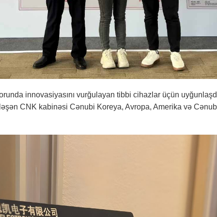
torunda innovasiyasını vurğulayan tibbi cihazlar üçün uyğunlaşdır
rləşən CNK kabinəsi Cənubi Koreya, Avropa, Amerika və Cənub-Şə