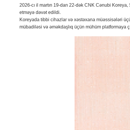
2026-cı il martın 19-dan 22-dək CNK Cənubi Koreya, 
etməyə dəvət edildi.
Koreyada tibbi cihazlar və xəstəxana müəssisələri üçü
mübadiləsi və əməkdaşlıq üçün mühüm platformaya çe