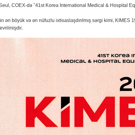
Seul, COEX-də "41st Korea International Medical & Hospital E
n ən böyük və ən nüfuzlu ixtisaslaşdırılmış sərgi kimi, KIMES 1
vrilmişdir.