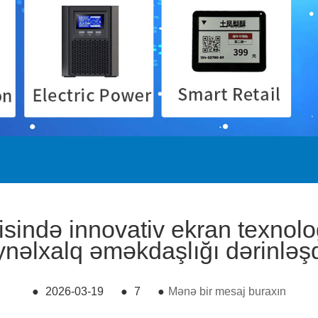
ndə innovativ ekran texnologi
nəlxalq əməkdaşlığı dərinləşd
●
2026-03-19
●
7
●
Mənə bir mesaj buraxın