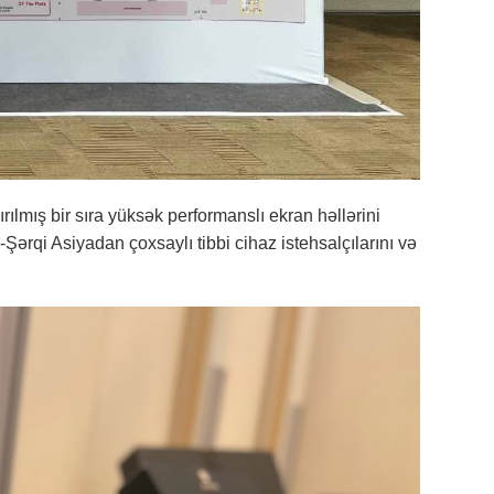
ılmış bir sıra yüksək performanslı ekran həllərini
rqi Asiyadan çoxsaylı tibbi cihaz istehsalçılarını və