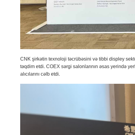
CNK şirkətin texnoloji təcrübəsini və tibbi displey sek
təqdim etdi. COEX sərgi salonlarının əsas yerində ye
alıcılarını cəlb etdi.