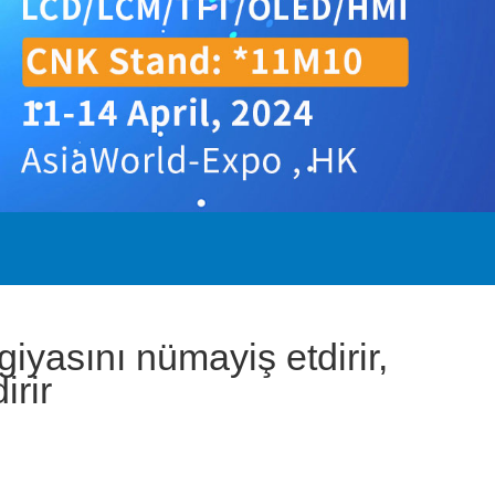
yasını nümayiş etdirir,
irir