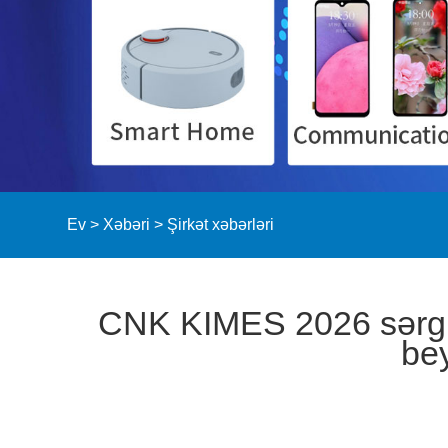
Ev
>
Xəbəri
>
Şirkət xəbərləri
CNK KIMES 2026 sərgisi
bey