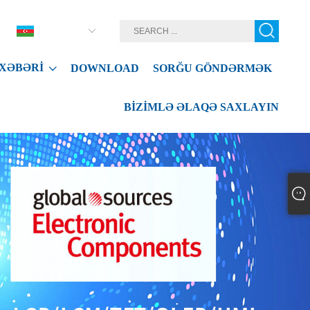
Azərbaycan
XƏBƏRI
DOWNLOAD
SORĞU GÖNDƏRMƏK
BIZIMLƏ ƏLAQƏ SAXLAYIN