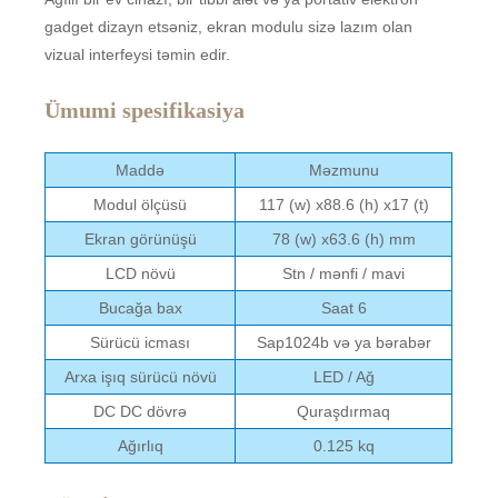
gadget dizayn etsəniz, ekran modulu sizə lazım olan
vizual interfeysi təmin edir.
Ümumi spesifikasiya
Maddə
Məzmunu
Modul ölçüsü
117 (w) x88.6 (h) x17 (t)
Ekran görünüşü
78 (w) x63.6 (h) mm
LCD növü
Stn / mənfi / mavi
Bucağa bax
Saat 6
Sürücü icması
Sap1024b və ya bərabər
Arxa işıq sürücü növü
LED / Ağ
DC DC dövrə
Quraşdırmaq
Ağırlıq
0.125 kq