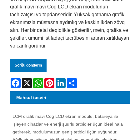
qrafik mavi mavi Cog LCD ekran modulunun
təchizatçısı və topdanseridir. Yüksək qətnamə qrafik
ekranımızla müstəsna aydınlıq və kəskinlikdən zövq
alın. Hər bir detal dəqiqliklə göstərilir, mətn, qrafika və
şəkillər, ümumi istifadəçi təcrübəsini artıran xırtıldayan
və canlı görünür.
Sorğu göndərin
Facebook
X
WhatsApp
Pinterest
LinkedIn
Share
Məhsul təsviri
LCM qrafik mavi Cog LCD ekran modulu, batareya ilə
işləyən cihazlar və enerji şüurlu tətbiqlər üçün ideal hala
gətirərək, modulumuzun geniş tətbiqi üçün uyğundur.
Ağıllı bir ev cihazı, bir tibbi alət və ya portativ elektron