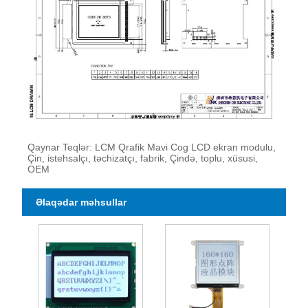
Qaynar Teqlər: LCM Qrafik Mavi Cog LCD ekran modulu,
Çin, istehsalçı, təchizatçı, fabrik, Çində, toplu, xüsusi,
OEM
Əlaqədar məhsullar