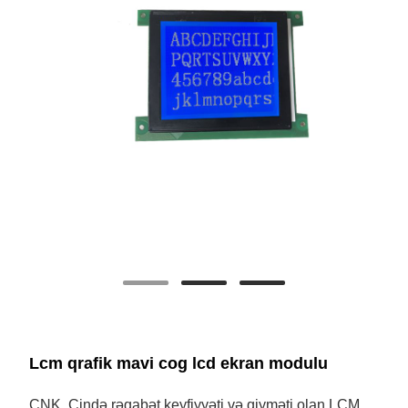
Lcm qrafik mavi cog lcd ekran modulu
CNK, Çində rəqabət keyfiyyəti və qiyməti olan LCM