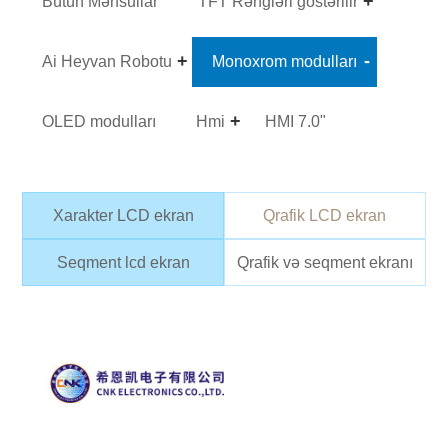
Bütün Məhsullar
TFT Rəngləri göstərilir
Ai Heyvan Robotu
Monoxrom modulları
OLED modulları
Hmi
HMI 7.0"
Xarakter LCD ekran
Qrafik LCD ekran
Seqment lcd ekran
Qrafik və seqment ekranı