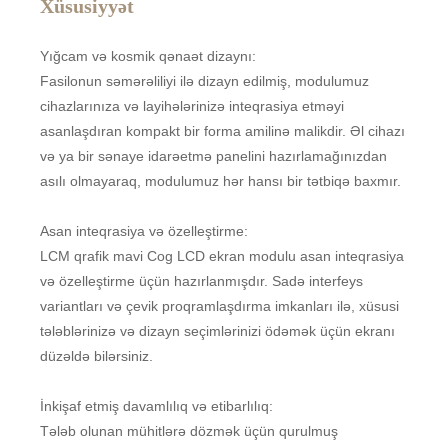
Xüsusiyyət
Yığcam və kosmik qənaət dizaynı:
Fasilonun səmərəliliyi ilə dizayn edilmiş, modulumuz
cihazlarınıza və layihələrinizə inteqrasiya etməyi
asanlaşdıran kompakt bir forma amilinə malikdir. Əl cihazı
və ya bir sənaye idarəetmə panelini hazırlamağınızdan
asılı olmayaraq, modulumuz hər hansı bir tətbiqə baxmır.
Asan inteqrasiya və özelleştirme:
LCM qrafik mavi Cog LCD ekran modulu asan inteqrasiya
və özelleştirme üçün hazırlanmışdır. Sadə interfeys
variantları və çevik proqramlaşdırma imkanları ilə, xüsusi
tələblərinizə və dizayn seçimlərinizi ödəmək üçün ekranı
düzəldə bilərsiniz.
İnkişaf etmiş davamlılıq və etibarlılıq:
Tələb olunan mühitlərə dözmək üçün qurulmuş