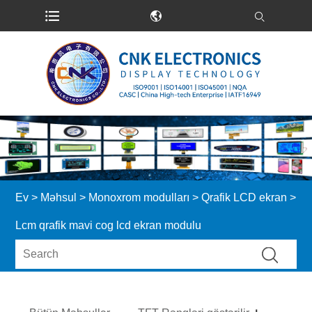
Ev
>
Məhsul
>
Monoxrom modulları
>
Qrafik LCD ekran
>
Lcm qrafik mavi cog lcd ekran modulu