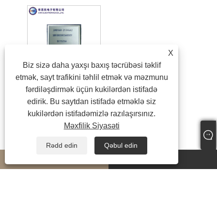
X
Biz sizə daha yaxşı baxış təcrübəsi təklif
etmək, sayt trafikini təhlil etmək və məzmunu
Qrafik monoxrom LCD ekran
fərdiləşdirmək üçün kukilərdən istifadə
edirik. Bu saytdan istifadə etməklə siz
kukilərdən istifadəmizlə razılaşırsınız.
Məxfilik Siyasəti
Rədd edin
Qəbul edin
whatsapp
E-mail
Copyright © 2024 Fujian CNK Electronics Co., Ltd. Bütün hüquqlar qorunur
Links
|
Sitemap
|
RSS
|
XML
|
Məxfilik Siyasəti
|